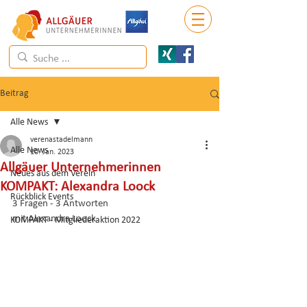
Beitrag
Alle News
verenastadelmann
Alle News
10. Jan. 2023
Allgäuer Unternehmerinnen
Neues aus dem Verein
KOMPAKT: Alexandra Loock
Rückblick Events
3 Fragen - 3 Antworten
mit Alexandra Loock
KOMPAKT - Mitgliederaktion 2022