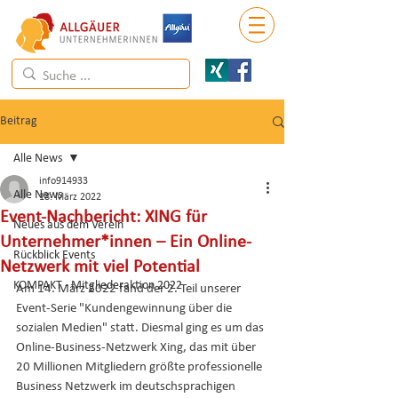
Beitrag
Alle News
info914933
Alle News
18. März 2022
Event-Nachbericht: XING für
Neues aus dem Verein
Unternehmer*innen – Ein Online-
Rückblick Events
Netzwerk mit viel Potential
KOMPAKT - Mitgliederaktion 2022
Am 14. März 2022 fand der 2. Teil unserer 
Event-Serie "Kundengewinnung über die 
sozialen Medien" statt. Diesmal ging es um das 
Online-Business-Netzwerk Xing, das mit über 
20 Millionen Mitgliedern größte professionelle 
Business Netzwerk im deutschsprachigen 