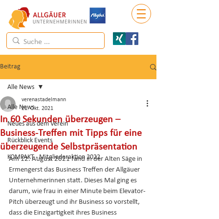
Beitrag
Alle News
verenastadelmann
Alle News
21. Okt. 2021
In 60 Sekunden überzeugen –
Neues aus dem Verein
Business-Treffen mit Tipps für eine
Rückblick Events
überzeugende Selbstpräsentation
KOMPAKT - Mitgliederaktion 2022
Am 12. August 2021 fand in der Alten Säge in 
Ermengerst das Business Treffen der Allgäuer 
Unternehmerinnen statt. Dieses Mal ging es 
darum, wie frau in einer Minute beim Elevator-
Pitch überzeugt und ihr Business so vorstellt, 
dass die Einzigartigkeit ihres Business 