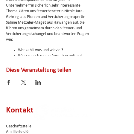
Unternehmer*in sicherlich sehr interessante
Thema klären uns Steuerberaterin Nicole Jura-
Gehring aus Pforzen und Versicherungsexpertin
Sabine Metzeler-Maget aus Hawangen auf. Sie
führen uns gemeinsam durch den Steuer- und
Versicherungsdschungel und beantworten Fragen
wie:
Wer zahlt was und wieviel?
Wie kann ich meine Ausgaben optimal
einsetzen, um Steuern zu sparen?
Welche Versicherungen helfen mir dabei
Diese Veranstaltung teilen
und welche anderen Vorteile kann ich mir
sichern?
Wir sind sicher, dass hier für jede*n etwas dabei
ist!
Vorab gibt es für alle Teilnehmer wieder die
Kontakt
Gelegenheit, sich und ihr Business innerhalb von
60 Sekunden vorzustellen. Und im Anschluss an
den Vortrag gibt es viel Zeit zum Austauschen und
Geschäftsstelle
Netzwerken bei einem gemeinsamen
Am Illerfeld 6