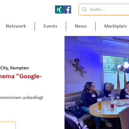
Netzwerk
Events
News
Marktplatz
 City, Kempten
Thema "Google-
hmerinnen unbedingt