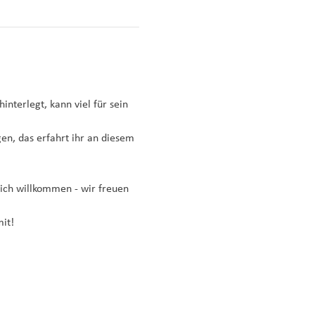
interlegt, kann viel für sein 
n, das erfahrt ihr an diesem 
lich willkommen - wir freuen 
it!