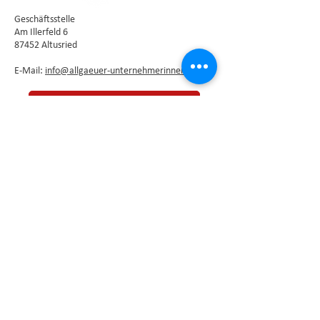
Geschäftsstelle
Am Illerfeld 6
87452 Altusried
E-Mail:
info@allgaeuer-unternehmerinnen.de
Newsletter abonnieren
Die Vorstandsmitglieder als direkte
Ansprechpartner unseres Vereins finden Sie
hier
.
Impressum
⦁
Datenschutzerklärung
Kontaktformular