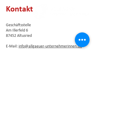
Kontakt
Geschäftsstelle
Am Illerfeld 6
87452 Altusried
E-Mail:
info@allgaeuer-unternehmerinnen.de
Newsletter abonnieren
Die Vorstandsmitglieder als direkte
Ansprechpartner unseres Vereins finden Sie
hier
.
Impressum
⦁
Datenschutzerklärung
Kontaktformular