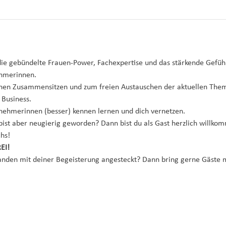
 gebündelte Frauen-Power, Fachexpertise und das stärkende Gefühl
ehmerinnen.
chen Zusammensitzen und zum freien Austauschen der aktuellen Them
Business.
nehmerinnen (besser) kennen lernen und dich vernetzen.
 bist aber neugierig geworden? Dann bist du als Gast herzlich willko
hs!
EI!
anden mit deiner Begeisterung angesteckt? Dann bring gerne Gäste m