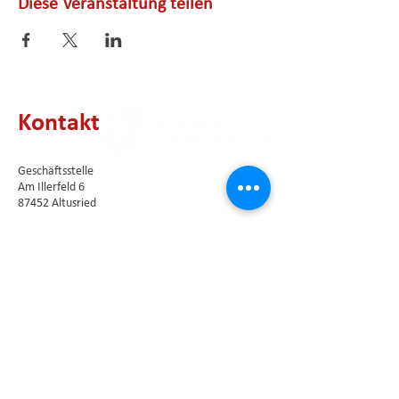
Diese Veranstaltung teilen
Kontakt
Geschäftsstelle
Am Illerfeld 6
87452 Altusried
E-Mail:
info@allgaeuer-unternehmerinnen.de
Newsletter abonnieren
Die Vorstandsmitglieder als direkte
Ansprechpartner unseres Vereins finden Sie
hier
.
Impressum
⦁
Datenschutzerklärung