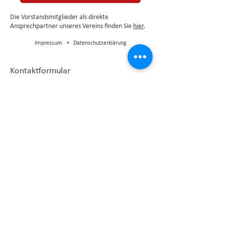
Die Vorstandsmitglieder als direkte
Ansprechpartner unseres Vereins finden Sie
hier
.
Impressum
⦁
Datenschutzerklärung
Kontaktformular
* Pflichtfelder
Ich habe die Datenschutzerklärung zur
Kenntnis genommen.
Datenschutz