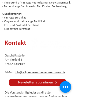
- The Sound of Yin Yoga mit heilsamer Live-Klaviermusik
- Zen und Yoga Seminare im Zen Kloster Buchenberg
Qualifikationen:
- Yin Yoga Zertifikat
- Vinyasa und Hatha Yoga Zertifikat
- Pre- und Postnatal Zertifikat
- Kinderyoga Zertifikat
Kontakt
Geschäftsstelle
Am Illerfeld 6
87452 Altusried
E-Mail:
info@allgaeuer-unternehmerinnen.de
Newsletter abonnieren
Die Vorstandsmitglieder als direkte
Ansprechpartner unseres Vereins finden Sie
hier
.
Impressum
⦁
Datenschutzerklärung