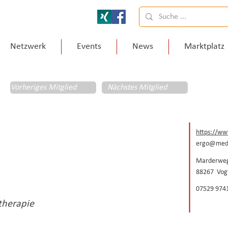
Netzwerk
Events
News
Marktplatz
Vorheriges Mitglied
Nächstes Mitglied
https://w
ergo@med
Marderweg
88267
Vog
07529 974
otherapie