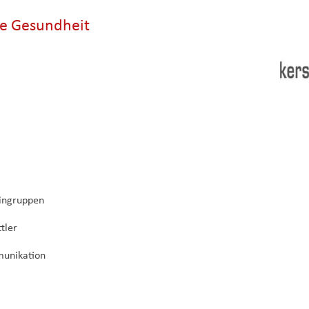
re Gesundheit
eingruppen
tler
munikation