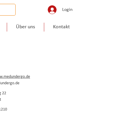
Login
Über uns
Kontakt
ww.medundergo.de
undergo.de
 22
t
1210