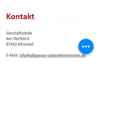
Kontakt
Geschäftsstelle
Am Illerfeld 6
87452 Altusried
E-Mail:
info@allgaeuer-unternehmerinnen.de
Newsletter abonnieren
Die Vorstandsmitglieder als direkte
Ansprechpartner unseres Vereins finden Sie
hier
.
Impressum
⦁
Datenschutzerklärung
Kontaktformular