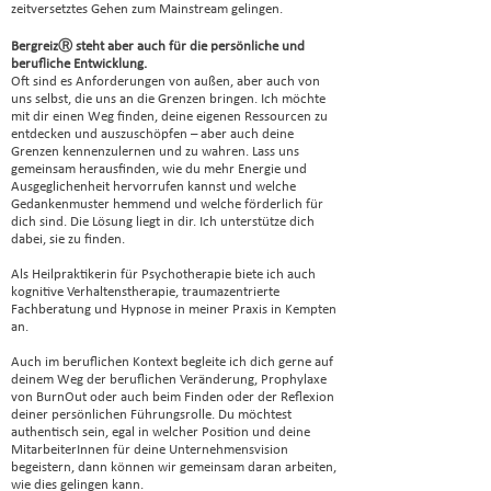
zeitversetztes Gehen zum Mainstream gelingen.
BergreizⓇ steht aber auch für die persönliche und
berufliche Entwicklung.
Oft sind es Anforderungen von außen, aber auch von
uns selbst, die uns an die Grenzen bringen. Ich möchte
mit dir einen Weg finden, deine eigenen Ressourcen zu
entdecken und auszuschöpfen – aber auch deine
Grenzen kennenzulernen und zu wahren. Lass uns
gemeinsam herausfinden, wie du mehr Energie und
Ausgeglichenheit hervorrufen kannst und welche
Gedankenmuster hemmend und welche förderlich für
dich sind. Die Lösung liegt in dir. Ich unterstütze dich
dabei, sie zu finden.
Als Heilpraktikerin für Psychotherapie biete ich auch
kognitive Verhaltenstherapie, traumazentrierte
Fachberatung und Hypnose in meiner Praxis in Kempten
an.
Auch im beruflichen Kontext begleite ich dich gerne auf
deinem Weg der beruflichen Veränderung, Prophylaxe
von BurnOut oder auch beim Finden oder der Reflexion
deiner persönlichen Führungsrolle. Du möchtest
authentisch sein, egal in welcher Position und deine
MitarbeiterInnen für deine Unternehmensvision
begeistern, dann können wir gemeinsam daran arbeiten,
wie dies gelingen kann.